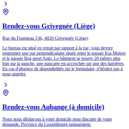
Rendez-vous Grivegnée (Liège)
Rue du Fourneau 136, 4020 Grivegnée (Liège)
Le bureau est situé en retrait par rapport à la rue, vous devrez
emprunter une rue perpendiculaire située entre le garage Kia Motors
et le garage Bsg sport Auto. Le bâtiment se trouve 20 mètres plus
loin sur la gauche, une pancarte est accrochée sur une des barrières.
En cas d'absence de disponibilités sur le formulaire, n'hésitez pas à
nous appeler.
Rendez-vous Aubange (à domicile)
Nous nous déplaçons à votre domicile pour discuter de votre
demande. Province du Luxembourg uniquement.